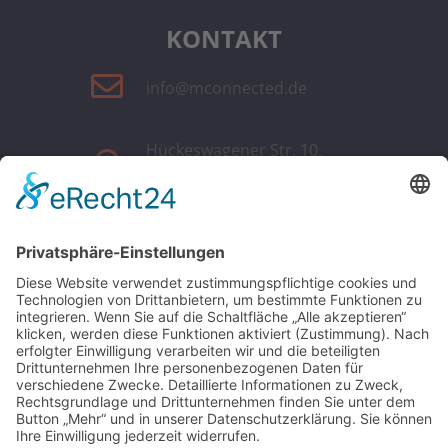
KONTAKT
info@mconnected.de
Hückeswagener Str. 10,
51647 Gummersbach
LINKS
M-CONNECTED
ÜBER UNS
KNEIPE
SCHWEDEN
LADIES